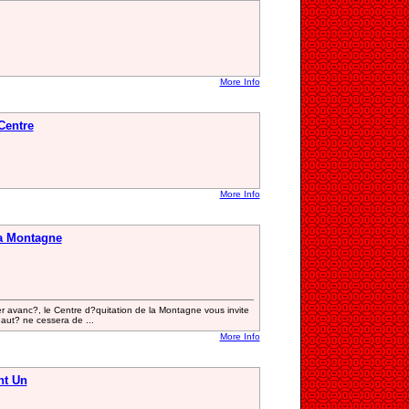
More Info
Centre
More Info
la Montagne
 avanc?, le Centre d?quitation de la Montagne vous invite
aut? ne cessera de ...
More Info
nt Un