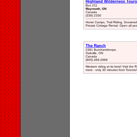
Highland Wilderness Tours
Box 211
Maynooth, ON
Canada
(338) 2330
Horse Camps, Trail Riding, Snowmob
Private Cottage Rental. Open all yea
The Ranch
2381 Burnhamthorpe,
Oakville, ON
Canada
(905) 469-2989
Western riding at its best! Visit the
more - only 30 minutes from Toronto