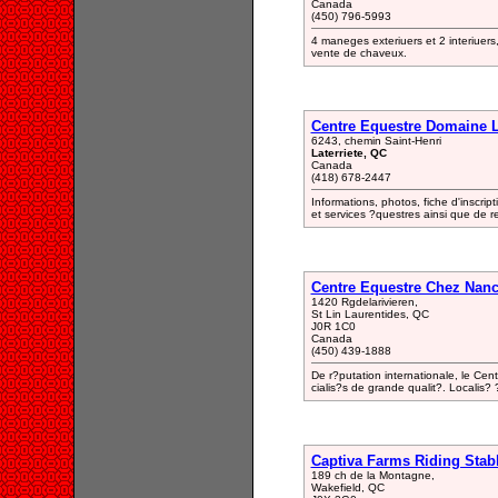
Canada
(450) 796-5993
4 maneges exteriuers et 2 interiuers
vente de chaveux.
Centre Equestre Domaine La
6243, chemin Saint-Henri
Laterriete, QC
Canada
(418) 678-2447
Informations, photos, fiche d'inscrip
et services ?questres ainsi que de re
Centre Equestre Chez Nan
1420 Rgdelarivieren,
St Lin Laurentides, QC
J0R 1C0
Canada
(450) 439-1888
De r?putation internationale, le Cen
cialis?s de grande qualit?. Localis? ? 
Captiva Farms Riding Stab
189 ch de la Montagne,
Wakefield, QC