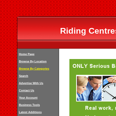
Riding Centre
Home Page
Browse By Location
Browse By Categories
Search
Advertise With Us
Contact Us
Your Account
Business Tools
Latest Additions