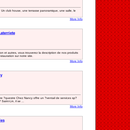
, Un club house, une terrasse panoramique, une salle, le
More Info
terriete
tion et autres, vous trouverez la description de nos produits
stauration sur notre site.
More Info
cy
tre ?questre Chez Nancy offre un ?ventail de services sp?
Saint-Lin, il se ...
More Info
les