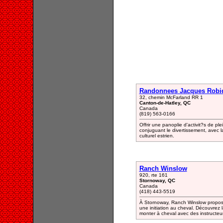
Randonnees Jacques Robi
32, chemin McFarland RR 1
Canton-de-Hatley, QC
Canada
(819) 563-0166
Offrir une panoplie d'activit?s de pl
conjuguant le divertissement, avec la
culturel estrien.
Ranch Winslow
920, rte 161
Stornoway, QC
Canada
(418) 443-5519
À Stornoway, Ranch Winslow propose
une initiation au cheval. Découvrez
monter à cheval avec des instructeu