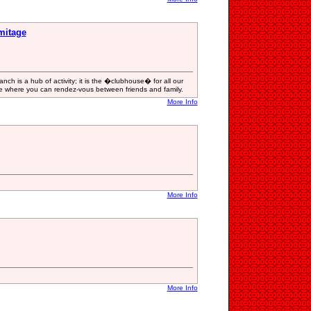
mitage
anch is a hub of activity; it is the �clubhouse� for all our
e where you can rendez-vous between friends and family.
More Info
More Info
More Info