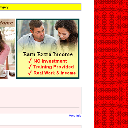
tegory
More Info