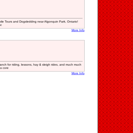
ile Tours and Dogsledding near Algonquin Park, Ontario!
r.
More Info
 Ranch for riding, lessons, hay & sleigh rides, and much much
\s core
More Info