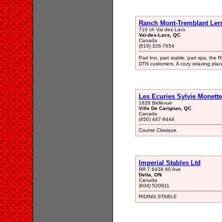
Ranch Mont-Tremblant Ler
710 ch Val des Lacs
Val-des-Lacs, QC
Canada
(819) 326-7654
Part Inn, part stable, part spa, the R
DTN customers. A cozy relaxing plac
Les Ecuries Sylvie Monette
1626 Bellevue
Ville De Carignan, QC
Canada
(450) 447-9444
Course Clasique.
Imperial Stables Ltd
RR 7 6438 60 Ave
Delta, ON
Canada
(604) 520911
RIDING STABLE