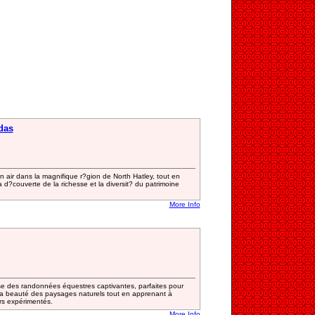
das
ein air dans la magnifique r?gion de North Hatley, tout en
 d?couverte de la richesse et la diversit? du patrimoine
More Info
 des randonnées équestres captivantes, parfaites pour
 la beauté des paysages naturels tout en apprenant à
rs expérimentés.
More Info