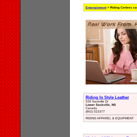
Entertainment
> Riding Centres ca
Riding In Style Leather
528 Sackville Dr
Lower Sackville, NS
Canada
(902) 523377
RIDING APPAREL & EQUIPMENT