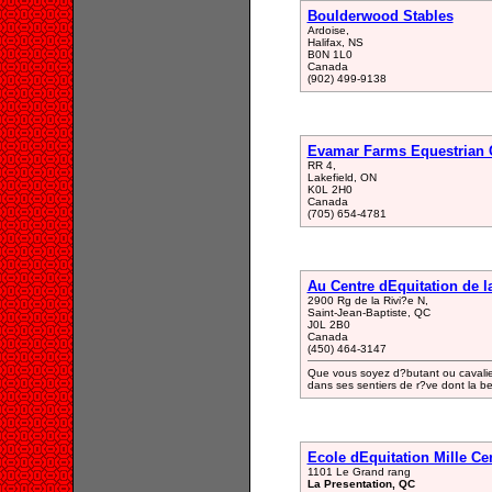
Boulderwood Stables
Ardoise,
Halifax, NS
B0N 1L0
Canada
(902) 499-9138
Evamar Farms Equestrian 
RR 4,
Lakefield, ON
K0L 2H0
Canada
(705) 654-4781
Au Centre dEquitation de 
2900 Rg de la Rivi?e N,
Saint-Jean-Baptiste, QC
J0L 2B0
Canada
(450) 464-3147
Que vous soyez d?butant ou cavalier
dans ses sentiers de r?ve dont la be
Ecole dEquitation Mille Ce
1101 Le Grand rang
La Presentation, QC