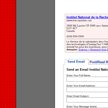
Institut National de la Rech
(www.inrs.uquebec.ca)
2600 Bd Laurier CP 2600 succ Saint
G1V 4C7
Canada
(418) 654-2500
Le Service de la valorisation des r?su
des technologies d?velopp?es ? l'INR
retomb?es pour les inventeurs, pour l'I
Annuaire:
Science > Research And 
Send Email
Post/Read R
Send an Email Institut Nati
Enter Your Full Name:
Enter Your Email Address:
Enter Email Subject:
Enter Your Message below: