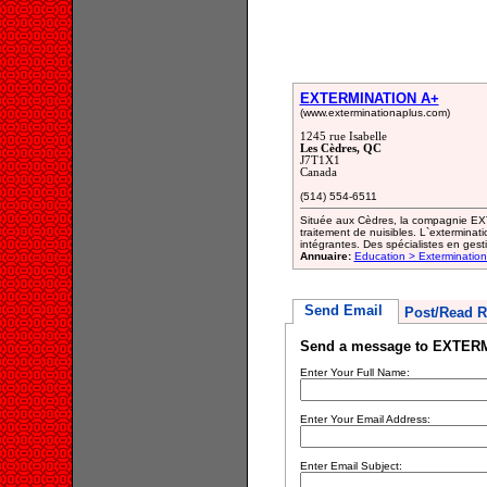
EXTERMINATION A+
(www.exterminationaplus.com)
1245 rue Isabelle
Les Cèdres, QC
J7T1X1
Canada
(514) 554-6511
Située aux Cèdres, la compagnie EXT
traitement de nuisibles. L`exterminat
intégrantes. Des spécialistes en gest
Annuaire:
Education > Exterminatio
Send Email
Post/Read R
Send a message to EXTER
Enter Your Full Name:
Enter Your Email Address:
Enter Email Subject: