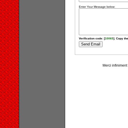
Enter Your Message below:
Verification code: [
10065
]. Copy the
Merci infiniment