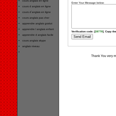
cours anglais en ligne
Enter Your Message below:
cours d anglais en ligne
cours d`anglais en ligne
cours anglais pas cher
apprendre anglais gratiut
apprendre l anglais enfant
Verification code: [
28778
]. Copy the
apprendre d anglais facile
cours anglais skype
anglais niveau
Thank You very muc