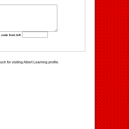
 code from left:
h for visiting Albert Learning profile.