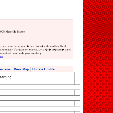
008 Marseille France
 des cours de langue � des prix tr�s abordables. Il est
re de formation d`anglais en France. On a �t� pr�sent� dans
ns et est devenu de plus en plus p
ses
eviews
View Map
Update Profile
earning