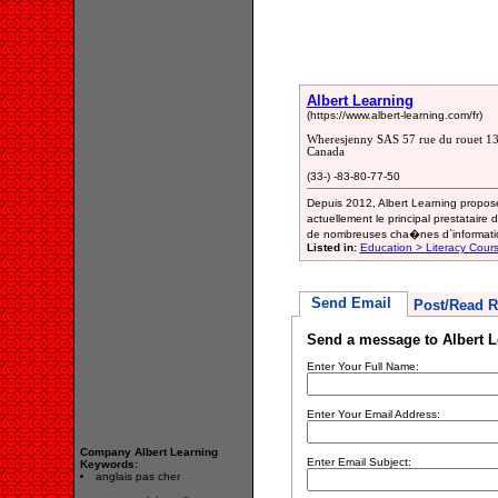
Albert Learning
(https://www.albert-learning.com/fr)
Wheresjenny SAS 57 rue du rouet 13
Canada
(33-) -83-80-77-50
Depuis 2012, Albert Learning propose
actuellement le principal prestatai
de nombreuses cha�nes d`informatio
Listed in:
Education > Literacy Cour
Send Email
Post/Read R
Send a message to Albert L
Enter Your Full Name:
Enter Your Email Address:
Company Albert Learning
Enter Email Subject:
Keywords:
anglais pas cher