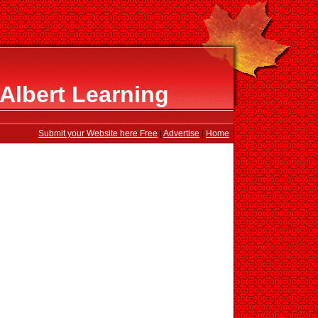
Albert Learning
Submit your Website here Free
|
Advertise
|
Home