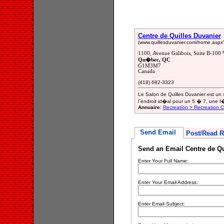
Centre de Quilles Duvanier
(www.quillesduvanier.com/home.asp
1100, Avenue Galibois, Suite B-100 
Qu�bec, QC
G1M3M7
Canada
(418) 682-3323
Le Salon de Quilles Duvanier est un 
l`endroit id�al pour un 5 � 7, une f
Annuaire:
Recreation > Recreation 
Send Email
Post/Read R
Send an Email Centre de Qu
Enter Your Full Name:
Enter Your Email Address:
Enter Email Subject: