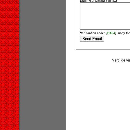
Enter Your Message below:
Verification code: [
31564
]. Copy the
Merci de vi