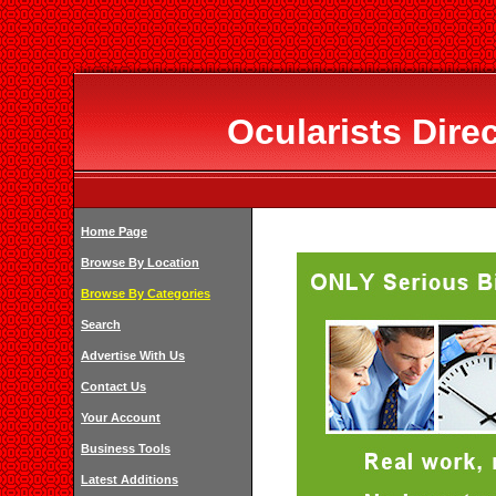
Ocularists Dire
Home Page
Browse By Location
Browse By Categories
Search
Advertise With Us
Contact Us
Your Account
Business Tools
Latest Additions