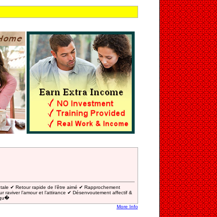
ntale ✔ Retour rapide de l’être aimé ✔ Rapprochement
ur raviver l’amour et l’attirance ✔ Désenvoutement affectif &
 qu�
More Info