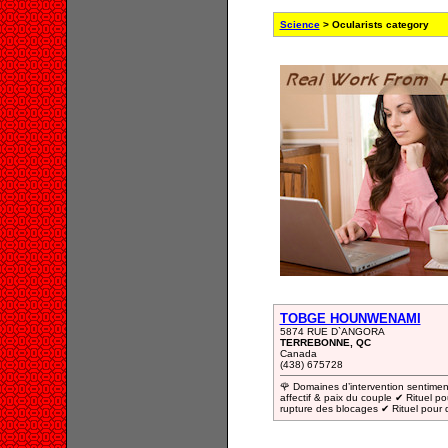
Science
> Ocularists category
TOBGE HOUNWENAMI
5874 RUE D`ANGORA
TERREBONNE, QC
Canada
(438) 675728
🌹 Domaines d’intervention sentime
affectif & paix du couple ✔ Rituel po
rupture des blocages ✔ Rituel pour