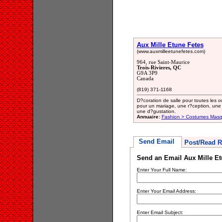
Aux Mille Etune Fetes
(www.auxmilleetunefetes.com)
964, rue Saint-Maurice
Trois-Rivieres, QC
G9A 3P9
Canada
(819) 371-1168
D?coration de salle pour toutes les 
pour un mariage, une r?ception, une
une d?gustation.
Annuaire:
Fashion > Costumes Masq
Send Email
Post/Read R
Send an Email Aux Mille Et
Enter Your Full Name:
Enter Your Email Address:
Enter Email Subject: