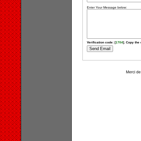
Enter Your Message below:
Verification code: [
1704
]. Copy the 
Merci de 